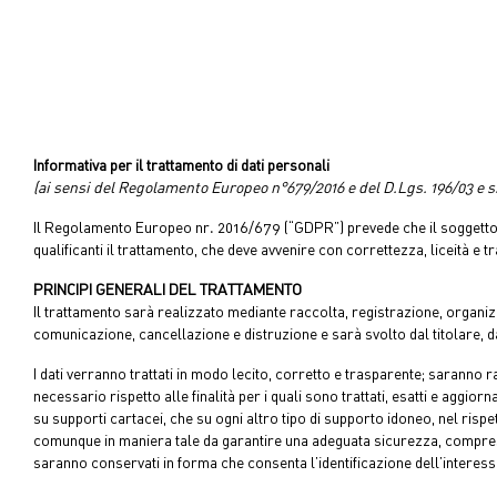
Informativa per il trattamento di dati personali
(ai sensi del Regolamento Europeo n°679/2016 e del D.Lgs. 196/03 e s
Il Regolamento Europeo nr. 2016/679 (“GDPR”) prevede che il soggetto che 
qualificanti il trattamento, che deve avvenire con correttezza, liceità e 
PRINCIPI GENERALI DEL TRATTAMENTO
Il trattamento sarà realizzato mediante raccolta, registrazione, organi
comunicazione, cancellazione e distruzione e sarà svolto dal titolare, d
I dati verranno trattati in modo lecito, corretto e trasparente; saranno rac
necessario rispetto alle finalità per i quali sono trattati, esatti e aggi
su supporti cartacei, che su ogni altro tipo di supporto idoneo, nel rispe
comunque in maniera tale da garantire una adeguata sicurezza, compresa l
saranno conservati in forma che consenta l’identificazione dell’interessa