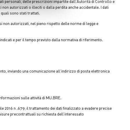
ti personali, delle prescrizioni impartite dall’Autorità di Controllo e
ezione dettagli
. Puoi
 autorizzati o illeciti o dalla perdita anche accidentale. I dati
uali sono stati trattati.
l media e per analizzare il
i non autorizzati, nel pieno rispetto delle norme di legge e
nostri partner che si occupano
azioni che ha fornito loro o
dicati e per il tempo previsto dalla normativa di riferimento.
amento, inviando una comunicazione all'indirizzo di posta elettronica
 informazioni sulle attività di MU.BRE.
le 2016 n .679; il trattamento dei dati finalizzato a evadere precise
misure precontrattuali su richiesta dell’interessato