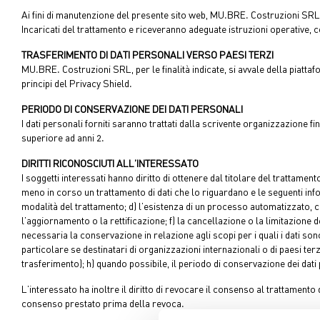
Ai fini di manutenzione del presente sito web, MU.BRE. Costruzioni SRL p
Incaricati del trattamento e riceveranno adeguate istruzioni operative, 
TRASFERIMENTO DI DATI PERSONALI VERSO PAESI TERZI
MU.BRE. Costruzioni SRL, per le finalità indicate, si avvale della piat
principi del Privacy Shield.
PERIODO DI CONSERVAZIONE DEI DATI PERSONALI
I dati personali forniti saranno trattati dalla scrivente organizzazione
superiore ad anni 2.
DIRITTI RICONOSCIUTI ALL’INTERESSATO
I soggetti interessati hanno diritto di ottenere dal titolare del trattamento
meno in corso un trattamento di dati che lo riguardano e le seguenti informa
modalità del trattamento; d) l’esistenza di un processo automatizzato, co
l’aggiornamento o la rettificazione; f) la cancellazione o la limitazione 
necessaria la conservazione in relazione agli scopi per i quali i dati sono 
particolare se destinatari di organizzazioni internazionali o di paesi terzi
trasferimento); h) quando possibile, il periodo di conservazione dei dati 
L’interessato ha inoltre il diritto di revocare il consenso al trattamento
consenso prestato prima della revoca.