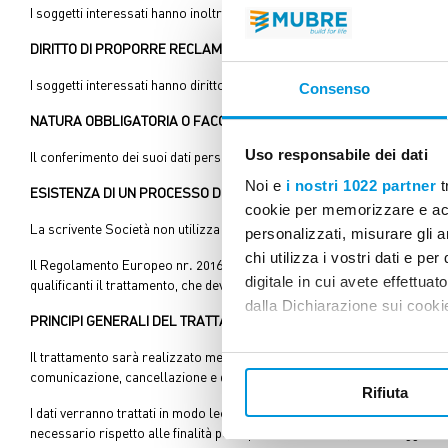
I soggetti interessati hanno inoltre diritto alla portabilità dei dati.
DIRITTO DI PROPORRE RECLAMO
I soggetti interessati hanno diritto di proporre reclamo all’Autorità di 
Consenso
NATURA OBBLIGATORIA O FACOLTATIVA DEL CONFERIMENTO DEI DA
Uso responsabile dei dati
Il conferimento dei suoi dati personali è facoltativo. Il suo rifiuto impedi
Noi e
i nostri 1022 partner
t
ESISTENZA DI UN PROCESSO DECISIONALE AUTOMATIZZATO
cookie per memorizzare e acce
La scrivente Società non utilizza processi decisionali automatizzati.
personalizzati, misurare gli an
chi utilizza i vostri dati e pe
Il Regolamento Europeo nr. 2016/679 (“GDPR”) prevede che il soggetto che 
digitale in cui avete effettua
qualificanti il trattamento, che deve avvenire con correttezza, liceità e 
dalla Dichiarazione sui cookie
PRINCIPI GENERALI DEL TRATTAMENTO
Con il tuo consenso, vorrem
Il trattamento sarà realizzato mediante raccolta, registrazione, organi
comunicazione, cancellazione e distruzione e sarà svolto dal titolare, d
raccogliere informazi
Rifiuta
Identificare il tuo di
I dati verranno trattati in modo lecito, corretto e trasparente; saranno rac
digitali).
necessario rispetto alle finalità per i quali sono trattati, esatti e aggi