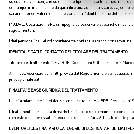
su supporti cartacei, che su ogni altro tipo di supporto idoneo, nel rispe
Approfondisci come vengono el
comunque in maniera tale da garantire una adeguata sicurezza, compresa l
modificare o ritirare il tuo 
saranno conservati in forma che consenta l’identificazione dell’interessa
Utilizziamo i cookie per perso
MU.BRE. Costruzioni SRL si impegna ad osservare specifiche misure di sicu
regolamentari.
nostro traffico. Condividiamo 
di analisi dei dati web, pubbl
I dati personali da Lei volontariamente conferiti saranno conservati nel
che hanno raccolto dal suo uti
IDENTITA’ E DATI DI CONTATTO DEL TITOLARE DEL TRATTAMENTO
Titolare del trattamento è MU.BRE. Costruzioni SRL
,
corrente in Marost
Ai fini dell'esercizio dei diritti previsti dal Regolamento e per qualsiasi
privacy@mubre.it
FINALITA’ E BASE GIURIDICA DEL TRATTAMENTO
La informiamo che i suoi dati saranno trattati da MU.BRE. Costruzioni SRL, 
Il trattamento per finalità di marketing è lecito se previamente consentit
richieste dell’interessato è lecito e ai sensi dell’art. 6, lett. b) del R
EVENTUALI DESTINATARI O CATEGORIE DI DESTINATARI DEI DATI P