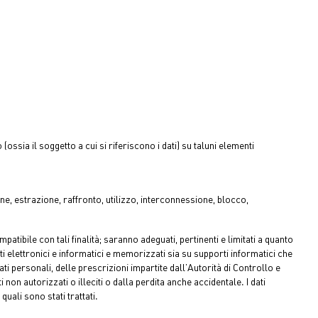
ssia il soggetto a cui si riferiscono i dati) su taluni elementi
e, estrazione, raffronto, utilizzo, interconnessione, blocco,
patibile con tali finalità; saranno adeguati, pertinenti e limitati a quanto
ti elettronici e informatici e memorizzati sia su supporti informatici che
ti personali, delle prescrizioni impartite dall’Autorità di Controllo e
 autorizzati o illeciti o dalla perdita anche accidentale. I dati
uali sono stati trattati.