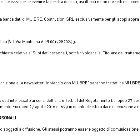
rezza per prevenire la perdita dei dati, usi illeciti o non corretti ed access
la banca dati di MU.BRE. Costruzioni SRL esclusivamente per gli scopi sopra in
ica (VI), Via Mantegna 6, PI 00172820243.
 richiesta relativa ai Suoi dati personali, potrà rivolgersi al Titolare del tratt
scrizione alla newsletter "In viaggio con MU.BRE" saranno trattati da MU.BRE. 
o dall’interessato ai sensi dell’art. 6, lett. a) del Regolamento Europeo 27 apri
egolamento Europeo 27 aprile 2016 n .679 in quanto diretto a dare esecuzione a 
ERSONALI
no soggetti a diffusione. Gli stessi potranno essere oggetto di comunicazione a