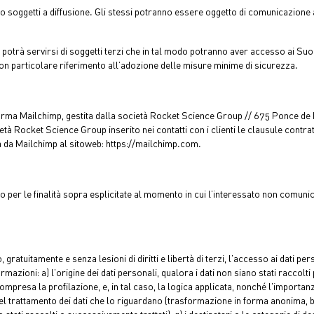
no soggetti a diffusione. Gli stessi potranno essere oggetto di comunicazione a
otrà servirsi di soggetti terzi che in tal modo potranno aver accesso ai Suoi 
con particolare riferimento all’adozione delle misure minime di sicurezza.
aforma Mailchimp, gestita dalla società Rocket Science Group // 675 Ponce de 
ietà Rocket Science Group inserito nei contatti con i clienti le clausule con
ata da Mailchimp al sitoweb: https://mailchimp.com.
 fino per le finalità sopra esplicitate al momento in cui l’interessato non co
, gratuitamente e senza lesioni di diritti e libertà di terzi, l’accesso ai dati p
zioni: a) l’origine dei dati personali, qualora i dati non siano stati raccolti pr
mpresa la profilazione, e, in tal caso, la logica applicata, nonché l’importanz
del trattamento dei dati che lo riguardano (trasformazione in forma anonima, blo