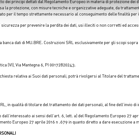
tto dei principi dettati dal Regolamento Europeo in materia di protezione dei da
aborati i tuoi dati personali e imposta le tue preferenze nella
s
a protezione, con misure tecniche e organizzative adeguate, da trattamenti non
consenso in qualsiasi momento dalla Dichiarazione sui cookie.
to per il tempo strettamente necessario al conseguimento delle finalità per i q
nalizzare contenuti ed annunci, per fornire funzionalità dei socia
rezza per prevenire la perdita dei dati, usi illeciti o non corretti ed access
inoltre informazioni sul modo in cui utilizza il nostro sito con i 
icità e social media, i quali potrebbero combinarle con altre inform
la banca dati di MU.BRE. Costruzioni SRL esclusivamente per gli scopi sopra in
lizzo dei loro servizi.
ica (VI), Via Mantegna 6, PI 00172820243.
 richiesta relativa ai Suoi dati personali, potrà rivolgersi al Titolare del tratt
in qualità di titolare del trattamento dei dati personali, al fine dell’invio di
o dall’interessato ai sensi dell’art. 6, lett. a) del Regolamento Europeo 27 apri
egolamento Europeo 27 aprile 2016 n .679 in quanto diretto a dare esecuzione a 
ERSONALI