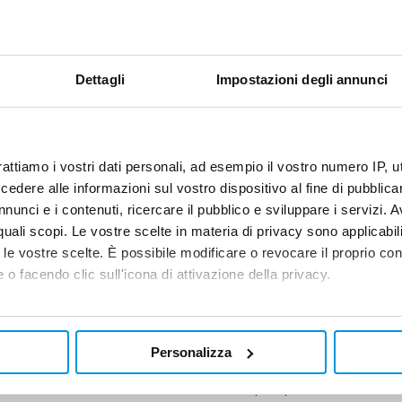
Controllo, rappresentata in Italia dal Garante per la Protezione dei Dai Person
Dettagli
Impostazioni degli annunci
TI
rà all’Azienda di espletare le finalità indicate nella presente informativa.
rattiamo i vostri dati personali, ad esempio il vostro numero IP, 
dere alle informazioni sul vostro dispositivo al fine di pubblica
nunci e i contenuti, ricercare il pubblico e sviluppare i servizi. A
r quali scopi. Le vostre scelte in materia di privacy sono applicabi
effettua trattamenti di dati personali sia tenuto ad informare l’Interessato (o
to le vostre scelte. È possibile modificare o revocare il proprio 
trasparenza, tutelando la riservatezza ed i diritti dell’Interessato medesimo.
 o facendo clic sull'icona di attivazione della privacy.
mo anche:
zzazione, conservazione, consultazione, elaborazione, modificazione, selezion
ai responsabili e dalle persone autorizzate al trattamento.
oni sulla tua posizione geografica, con un'approssimazione di qu
Personalizza
spositivo, scansionandolo attivamente alla ricerca di caratteristich
colti per finalità determinate, esplicite e legittime e trattati in modo non incom
ornati; saranno trattati con la massima riservatezza, principalmente con strumen