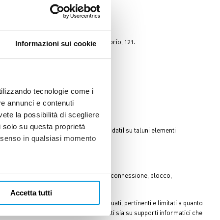
ali, con sede in Roma, Piazza Monte Citorio, 121.
Informazioni sui cookie
utilizzando tecnologie come i
re annunci e contenuti
vete la possibilità di scegliere
li solo su questa proprietà
ssia il soggetto a cui si riferiscono i dati) su taluni elementi
consenso in qualsiasi momento
e, estrazione, raffronto, utilizzo, interconnessione, blocco,
alche metro,
Accetta tutti
e specifiche (impronte
patibile con tali finalità; saranno adeguati, pertinenti e limitati a quanto
ti elettronici e informatici e memorizzati sia su supporti informatici che