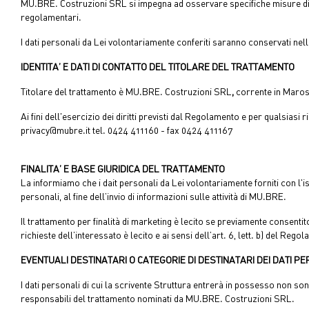
MU.BRE. Costruzioni SRL si impegna ad osservare specifiche misure di sicu
regolamentari.
I dati personali da Lei volontariamente conferiti saranno conservati nel
IDENTITA’ E DATI DI CONTATTO DEL TITOLARE DEL TRATTAMENTO
Titolare del trattamento è MU.BRE. Costruzioni SRL
,
corrente in Marost
Ai fini dell'esercizio dei diritti previsti dal Regolamento e per qualsiasi
privacy@mubre.it tel. 0424 411160 - fax 0424 411167
FINALITA’ E BASE GIURIDICA DEL TRATTAMENTO
La informiamo che i dait personali da Lei volontariamente forniti con l'i
personali, al fine dell’invio di informazioni sulle attività di MU.BRE.
Il trattamento per finalità di marketing è lecito se previamente consentit
richieste dell’interessato è lecito e ai sensi dell’art. 6, lett. b) del R
EVENTUALI DESTINATARI O CATEGORIE DI DESTINATARI DEI DATI P
I dati personali di cui la scrivente Struttura entrerà in possesso non so
responsabili del trattamento nominati da MU.BRE. Costruzioni SRL.