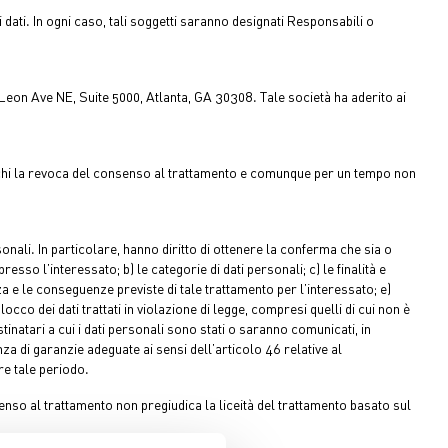
dati. In ogni caso, tali soggetti saranno designati Responsabili o
Leon Ave NE, Suite 5000, Atlanta, GA 30308. Tale società ha aderito ai
munichi la revoca del consenso al trattamento e comunque per un tempo non
ersonali. In particolare, hanno diritto di ottenere la conferma che sia o
esso l’interessato; b) le categorie di dati personali; c) le finalità e
a e le conseguenze previste di tale trattamento per l’interessato; e)
cco dei dati trattati in violazione di legge, compresi quelli di cui non è
stinatari a cui i dati personali sono stati o saranno comunicati, in
enza di garanzie adeguate ai sensi dell’articolo 46 relative al
re tale periodo.
nsenso al trattamento non pregiudica la liceità del trattamento basato sul