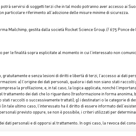
otrà servirsi di soggetti terzi che in tal modo potranno aver accesso ai Suoi 
con particolare riferimento all’adozione delle misure minime di sicurezza.
taforma Mailchimp, gestita dalla società Rocket Science Group // 675 Ponce de 
 fino per le finalità sopra esplicitate al momento in cui l’interessato non co
, gratuitamente e senza lesioni di diritti e libertà di terzi, l’accesso ai dati p
zioni: a) l’origine dei dati personali, qualora i dati non siano stati raccolti pr
mpresa la profilazione, e, in tal caso, la logica applicata, nonché l’importanz
del trattamento dei dati che lo riguardano (trasformazione in forma anonima, blo
stati raccolti o successivamente trattati); g) i destinatari o le categorie di de
 (in tale ultimo caso, l’interessato ha il diritto di essere informato dell’esist
personali previsto oppure, se non è possibile, i criteri utilizzati per determina
 dei dati personali e di opporsi al trattamento. In ogni caso, la revoca del co