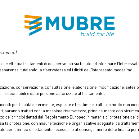
s.mm.ii.)
effettua trattamenti di dati personali sia tenuto ad informare l’Interessato (o
trasparenza, tutelando la riservatezza ed i diritti dell’Interessato medesimo.
zzazione, conservazione, consultazione, elaborazione, modificazione, selezion
ai responsabili e dalle persone autorizzate al trattamento.
colti per finalità determinate, esplicite e legittime e trattati in modo non incom
ornati; saranno trattati con la massima riservatezza, principalmente con strumen
tto dei principi dettati dal Regolamento Europeo in materia di protezione dei da
a protezione, con misure tecniche e organizzative adeguate, da trattamenti non
to per il tempo strettamente necessario al conseguimento delle finalità per i q