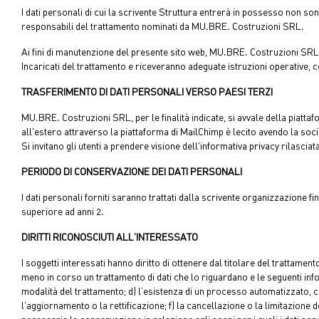
I dati personali di cui la scrivente Struttura entrerà in possesso non so
responsabili del trattamento nominati da MU.BRE. Costruzioni SRL.
Ai fini di manutenzione del presente sito web, MU.BRE. Costruzioni SRL p
Incaricati del trattamento e riceveranno adeguate istruzioni operative, 
TRASFERIMENTO DI DATI PERSONALI VERSO PAESI TERZI
MU.BRE. Costruzioni SRL, per le finalità indicate, si avvale della piatt
all'estero attraverso la piattaforma di MailChimp è lecito avendo la soc
Si invitano gli utenti a prendere visione dell'informativa privacy rilasci
PERIODO DI CONSERVAZIONE DEI DATI PERSONALI
I dati personali forniti saranno trattati dalla scrivente organizzazione
superiore ad anni 2.
DIRITTI RICONOSCIUTI ALL’INTERESSATO
I soggetti interessati hanno diritto di ottenere dal titolare del trattamento
meno in corso un trattamento di dati che lo riguardano e le seguenti informa
modalità del trattamento; d) l’esistenza di un processo automatizzato, co
l’aggiornamento o la rettificazione; f) la cancellazione o la limitazione 