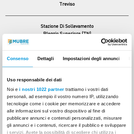
Treviso
Stazione Di Sollevamento
Bleggio Superiore (TN)
Fabbricato Carenzoni Monego
Consenso
Dettagli
Impostazioni degli annunci
In
Feltre (BL)
Uso responsabile dei dati
Parcheggio Ente Parco Dolomiti Bellunesi
Noi e
i nostri 1022 partner
trattiamo i vostri dati
Sedico (BL)
personali, ad esempio il vostro numero IP, utilizzando
tecnologie come i cookie per memorizzare e accedere
alle informazioni sul vostro dispositivo al fine di
pubblicare annunci e contenuti personalizzati, misurare
gli annunci e i contenuti, ricercare il pubblico e sviluppare
i servizi. Avete la possibilità di scegliere chi utilizza i