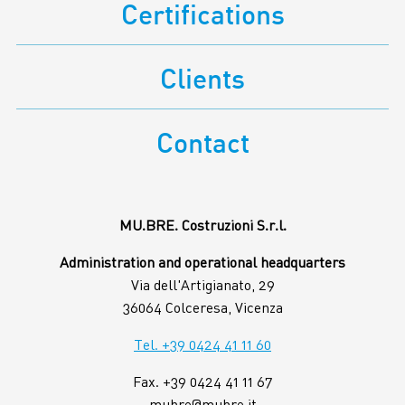
Certifications
Utilizziamo i cookie per personalizzare contenuti ed
annunci, per fornire funzionalità dei social media e per
Clients
analizzare il nostro traffico. Condividiamo inoltre
informazioni sul modo in cui utilizza il nostro sito con i
nostri partner che si occupano di analisi dei dati web,
Contact
pubblicità e social media, i quali potrebbero combinarle
con altre informazioni che ha fornito loro o che hanno
raccolto dal suo utilizzo dei loro servizi.
MU.BRE. Costruzioni S.r.l.
Administration and operational headquarters
Via dell'Artigianato, 29
36064 Colceresa, Vicenza
Tel. +39 0424 41 11 60
Fax. +39 0424 41 11 67