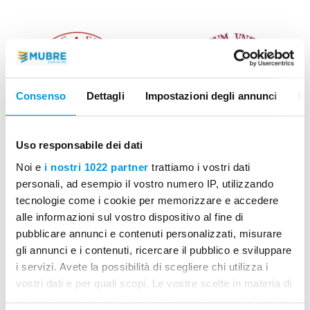
Consenso
Dettagli
Impostazioni degli annunci
In
Università di Padova
Università Ca’ Foscari Venezia
Uso responsabile dei dati
Noi e
i nostri 1022 partner
trattiamo i vostri dati
personali, ad esempio il vostro numero IP, utilizzando
tecnologie come i cookie per memorizzare e accedere
alle informazioni sul vostro dispositivo al fine di
pubblicare annunci e contenuti personalizzati, misurare
gli annunci e i contenuti, ricercare il pubblico e sviluppare
i servizi. Avete la possibilità di scegliere chi utilizza i
vostri dati e per quali scopi. Le vostre scelte in materia di
privacy sono applicabili solo su questa proprietà digitale
Scuola Costruzioni Vicenza
Scuola Edile C.P.T