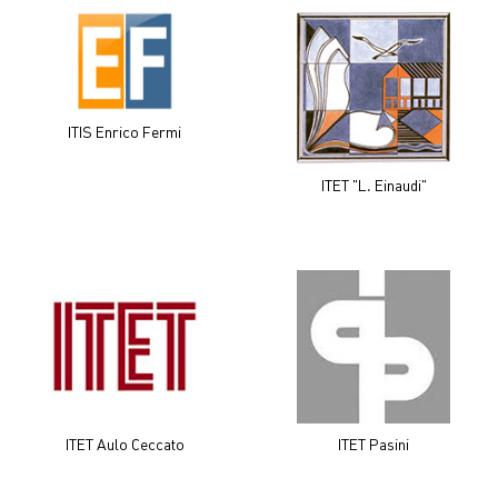
ITIS Enrico Fermi
ITET "L. Einaudi"
ITET Aulo Ceccato
ITET Pasini