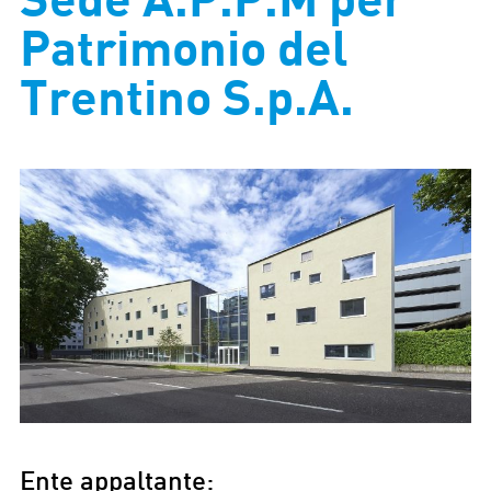
Sede A.P.P.M per
A.P.P.M
Patrimonio del
PER
PATRIMONIO
Trentino S.p.A.
DEL
TRENTINO
S.P.A.
Ente appaltante: