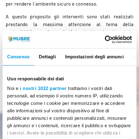
per rendere l’ambiente sicuro e connesso.
A questo proposito gli interventi sono stati realizzati
prestando la massima attenzione al tema della
sostenibilità: a conferma di ciò, la struttura ha ottenuto le
certificazioni LEED e ARCA.
Consenso
Dettagli
Impostazioni degli annunci
In
Uso responsabile dei dati
Noi e
i nostri 1022 partner
trattiamo i vostri dati
ALTRE OPERE PUBBLICHE
personali, ad esempio il vostro numero IP, utilizzando
tecnologie come i cookie per memorizzare e accedere
alle informazioni sul vostro dispositivo al fine di
pubblicare annunci e contenuti personalizzati, misurare
gli annunci e i contenuti, ricercare il pubblico e sviluppare
i servizi. Avete la possibilità di scegliere chi utilizza i