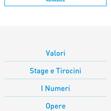
REFERENZE
Utilizziamo i cookie per personalizzare contenuti ed
annunci, per fornire funzionalità dei social media e per
analizzare il nostro traffico. Condividiamo inoltre
informazioni sul modo in cui utilizza il nostro sito con i
nostri partner che si occupano di analisi dei dati web,
pubblicità e social media, i quali potrebbero combinarle
con altre informazioni che ha fornito loro o che hanno
raccolto dal suo utilizzo dei loro servizi.
Valori
Stage e Tirocini
I Numeri
Opere