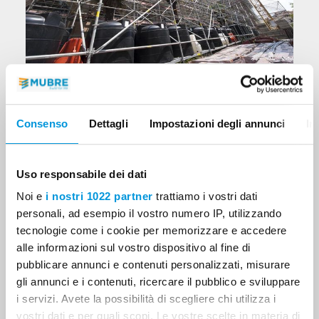
Restauro edificio pubblico Schio
(VI)
Consenso
Dettagli
Impostazioni degli annunci
In
Uso responsabile dei dati
Noi e
i nostri 1022 partner
trattiamo i vostri dati
personali, ad esempio il vostro numero IP, utilizzando
tecnologie come i cookie per memorizzare e accedere
alle informazioni sul vostro dispositivo al fine di
pubblicare annunci e contenuti personalizzati, misurare
gli annunci e i contenuti, ricercare il pubblico e sviluppare
i servizi. Avete la possibilità di scegliere chi utilizza i
vostri dati e per quali scopi. Le vostre scelte in materia di